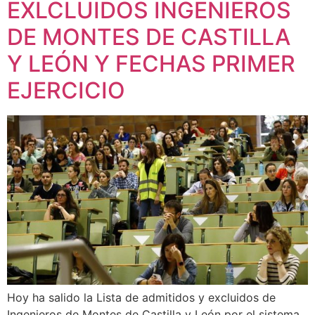
EXLCLUIDOS INGENIEROS
DE MONTES DE CASTILLA
Y LEÓN Y FECHAS PRIMER
EJERCICIO
Hoy ha salido la Lista de admitidos y excluidos de
Ingenieros de Montes de Castilla y León por el sistema