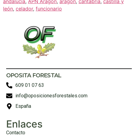
andalucía
,
APN Aragón
,
aragón
,
cantabria
,
castilla y
león
,
celador
,
funcionario
OPOSITA FORESTAL
609 01 07 63
info@oposicionesforestales.com
España
Enlaces
Contacto