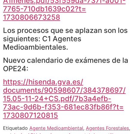
A1menes.pdf/53f559da-737f-
a001-
7765-710db1639c02?t=
1730806673258
Los procesos que se aplazan son los
siguientes: C1 Agentes
Medioambientales.
Nuevo calendario de exámenes de la
OPE24:
https://hisenda.gva.es/
documents/90598607/384378697/
15.05-11-24+CS.pdf/7b3a4efb-
73ac-9d6b-f353-681ec83fb86f?t=
1730807120815
Etiquetado
Agente Medioambiental
,
Agentes Forestales
,