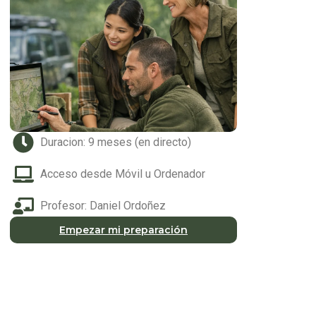
Duracion: 9 meses (en directo)
Acceso desde Móvil u Ordenador
Profesor: Daniel Ordoñez
Empezar mi preparación